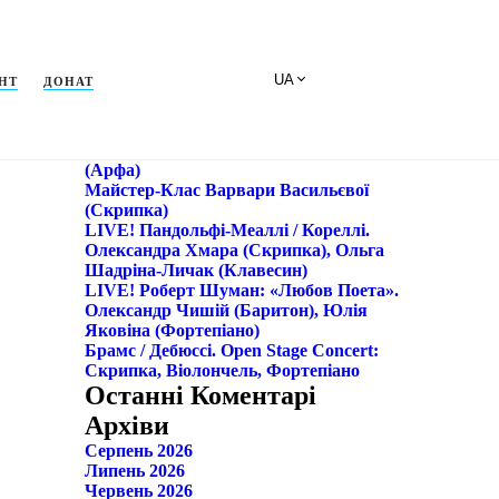
АНТ
ДОНАТ
Поиск
Недавні Записи
Майстер-Клас Вероніки Лемішенко
(арфа)
Майстер-Клас Варвари Васильєвої
(скрипка)
LIVE! Пандольфі-Меаллі / Кореллі.
Олександра Хмара (скрипка), Ольга
Шадріна-Личак (клавесин)
LIVE! Роберт Шуман: «Любов Поета».
Олександр Чишій (баритон), Юлія
Яковіна (фортепіано)
Брамс / Дебюссі. Open Stage Concert:
Скрипка, Віолончель, Фортепіано
Останні Коментарі
Архіви
Серпень 2026
Липень 2026
Червень 2026