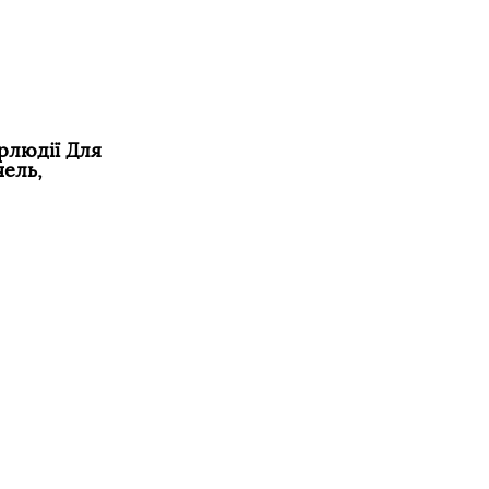
рлюдії Для
чель,