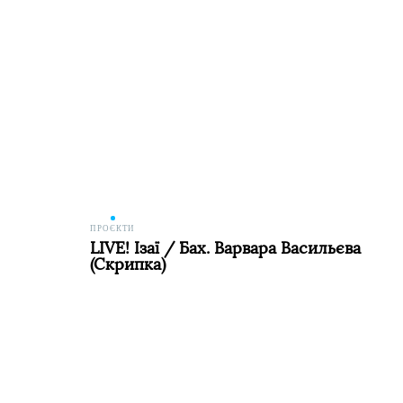
ПРОЄКТИ
LIVE! Ізаї / Бах. Варвара Васильєва
(скрипка)