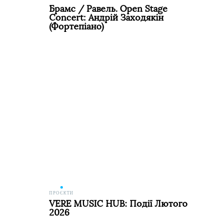
Брамс / Равель. Open Stage
Concert: Андрій Заходякін
(фортепіано)
ПРОЄКТИ
VERE MUSIC HUB: Події Лютого
2026