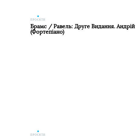
ПРОЄКТИ
Брамс / Равель: Друге Видання. Андрій
(фортепіано)
ПРОЄКТИ