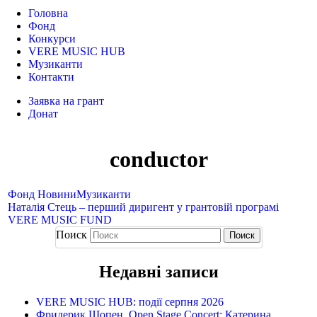
Головна
Фонд
Конкурси
VERE MUSIC HUB
Музиканти
Контакти
Заявка на грант
Донат
conductor
Фонд
Новини
Музиканти
Наталія Стець​ – перший диригент у грантовій програмі
VERE MUSIC FUND
Поиск
Недавні записи
VERE MUSIC HUB: події серпня 2026
Фридерик Шопен. Open Stage Concert: Катерина