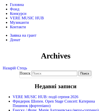
Головна
Фонд
Конкурси
VERE MUSIC HUB
Музиканти
Контакти
Заявка на грант
Донат
Archives
Назарій Стець
Поиск
Недавні записи
VERE MUSIC HUB: події серпня 2026
Фридерик Шопен. Open Stage Concert: Катерина
Пишнюк (фортепіано)
Енеску / Форе. Марія Антоневська (мецо-сопрано),