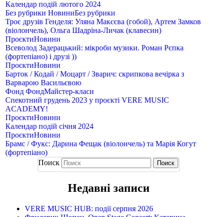
Календар подій лютого 2024
Без рубрики
Новини
Без рубрики
Троє друзів Генделя: Уляна Макєєва (гобой), Артем Замков
(віолончель), Ольга Шадріна-Личак (клавесин)
Проєкти
Новини
Всеволод Задерацький: мікроби музики. Роман Рєпка
(фортепіано) і друзі ))
Проєкти
Новини
Барток / Кодай / Моцарт / Зварич: скрипкова вечірка з
Варварою Васильєвою
Фонд
Фонд
Майстер-класи
Спекотний грудень 2023 у проєкті VERE MUSIC
ACADEMY!
Проєкти
Новини
Календар подій січня 2024
Проєкти
Новини
Брамс / Фукс: Дарина Фещак (віолончель) та Марія Когут
(фортепіано)
Поиск
Недавні записи
VERE MUSIC HUB: події серпня 2026