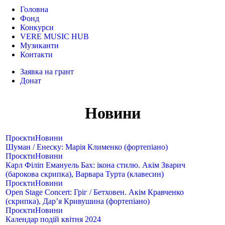
Головна
Фонд
Конкурси
VERE MUSIC HUB
Музиканти
Контакти
Заявка на грант
Донат
Новини
Проєкти
Новини
Шуман / Енеску: Марія Клименко (фортепіано)
Проєкти
Новини
Карл Філіп Емануель Бах: ікона стилю. Акім Зварич
(барокова скрипка), Варвара Турта (клавесин)
Проєкти
Новини
Open Stage Concert: Гріг / Бетховен. Акім Кравченко
(скрипка), Дар’я Кривушина (фортепіано)
Проєкти
Новини
Календар подій квітня 2024