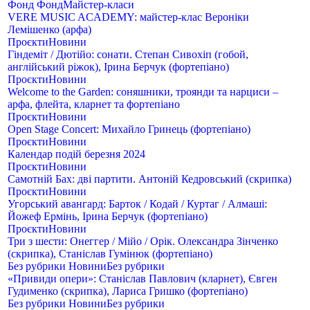
Фонд
Фонд
Майстер-класи
VERE MUSIC ACADEMY: майстер-клас Вероніки
Лемішенко (арфа)
Проєкти
Новини
Гіндеміт / Дютійо: сонати. Степан Сивохіп (гобой,
англійський ріжок), Ірина Берчук (фортепіано)
Проєкти
Новини
Welcome to the Garden: соняшники, троянди та нарциси –
арфа, флейта, кларнет та фортепіано
Проєкти
Новини
Open Stage Сoncert: Михайло Гринець (фортепіано)
Проєкти
Новини
Календар подій березня 2024
Проєкти
Новини
Самотній Бах: дві партити. Антоній Кедровський (скрипка)
Проєкти
Новини
Угорський авангард: Барток / Кодай / Куртаг / Алмаші:
Йожеф Ермінь, Ірина Берчук (фортепіано)
Проєкти
Новини
Три з шести: Онеггер / Мійо / Орік. Олександра Зінченко
(скрипка), Станіслав Гумінюк (фортепіано)
Без рубрики
Новини
Без рубрики
«Привиди опери»: Станіслав Павлович (кларнет), Євген
Гудименко (скрипка), Лариса Гришко (фортепіано)
Без рубрики
Новини
Без рубрики