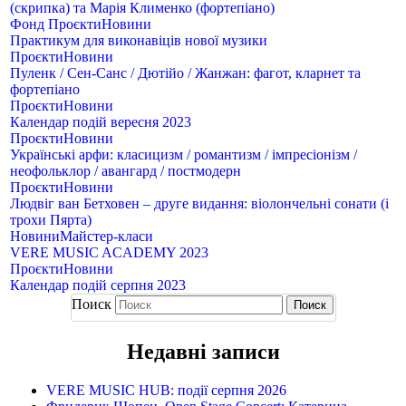
(скрипка) та Марія Клименко (фортепіано)
Фонд
Проєкти
Новини
Практикум для виконавіців нової музики
Проєкти
Новини
Пуленк / Сен-Санс / Дютійо / Жанжан: фагот, кларнет та
фортепіано
Проєкти
Новини
Календар подій вересня 2023
Проєкти
Новини
Українські арфи: класицизм / романтизм / імпресіонізм /
неофольклор / авангард / постмодерн
Проєкти
Новини
Людвіг ван Бетховен – друге видання: віолончельні сонати (і
трохи Пярта)
Новини
Майстер-класи
VERE MUSIC ACADEMY 2023
Проєкти
Новини
Календар подій серпня 2023
Поиск
Недавні записи
VERE MUSIC HUB: події серпня 2026