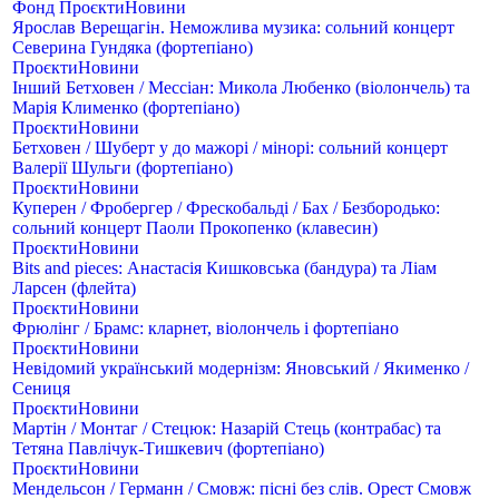
Фонд
Проєкти
Новини
Ярослав Верещагін. Неможлива музика: сольний концерт
Северина Гундяка (фортепіано)
Проєкти
Новини
Інший Бетховен / Мессіан: Микола Любенко (віолончель) та
Марія Клименко (фортепіано)
Проєкти
Новини
Бетховен / Шуберт у до мажорі / мінорі: сольний концерт
Валерії Шульги (фортепіано)
Проєкти
Новини
Куперен / Фробергер / Фрескобальді / Бах / Безбородько:
сольний концерт Паоли Прокопенко (клавесин)
Проєкти
Новини
Bits and pieces: Анастасія Кишковська (бандура) та Ліам
Ларсен (флейта)
Проєкти
Новини
Фрюлінг / Брамс: кларнет, віолончель і фортепіано
Проєкти
Новини
Невідомий український модернізм: Яновський / Якименко /
Сениця
Проєкти
Новини
Мартін / Монтаг / Стецюк: Назарій Стець (контрабас) та
Тетяна Павлічук-Тишкевич (фортепіано)
Проєкти
Новини
Мендельсон / Германн / Смовж: пісні без слів. Орест Смовж