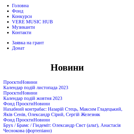
Головна
Фонд
Конкурси
VERE MUSIC HUB
Музиканти
Контакти
Заявка на грант
Донат
Новини
Проєкти
Новини
Календар подій листопада 2023
Проєкти
Новини
Календар подій жовтня 2023
Фонд
Проєкти
Новини
Нахабний контрабас: Назарій Стець, Максим Гладецький,
Яків Сенів, Олександр Сірий, Сергій Железняк
Фонд
Проєкти
Новини
Брух / Брамс / Гіндеміт: Олександр Свєт (альт), Анастасія
Чеснокова (фортепіано)