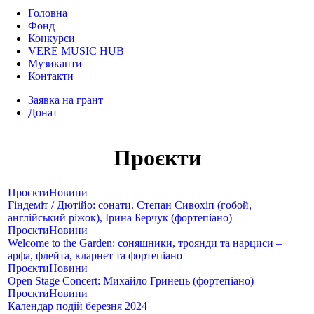
Головна
Фонд
Конкурси
VERE MUSIC HUB
Музиканти
Контакти
Заявка на грант
Донат
Проєкти
Проєкти
Новини
Гіндеміт / Дютійо: сонати. Степан Сивохіп (гобой,
англійський ріжок), Ірина Берчук (фортепіано)
Проєкти
Новини
Welcome to the Garden: соняшники, троянди та нарциси –
арфа, флейта, кларнет та фортепіано
Проєкти
Новини
Open Stage Сoncert: Михайло Гринець (фортепіано)
Проєкти
Новини
Календар подій березня 2024