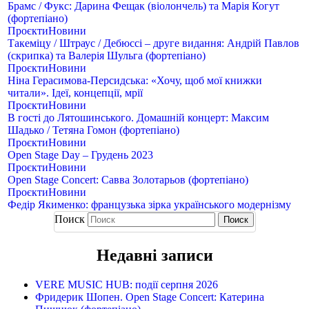
Брамс / Фукс: Дарина Фещак (віолончель) та Марія Когут
(фортепіано)
Проєкти
Новини
Такеміцу / Штраус / Дебюссі – друге видання: Андрій Павлов
(скрипка) та Валерія Шульга (фортепіано)
Проєкти
Новини
Ніна Герасимова-Персидська: «Хочу, щоб мої книжки
читали». Ідеї, концепції, мрії
Проєкти
Новини
В гості до Лятошинського. Домашній концерт: Максим
Шадько / Тетяна Гомон (фортепіано)
Проєкти
Новини
Open Stage Day – Грудень 2023
Проєкти
Новини
Open Stage Concert: Савва Золотарьов (фортепіано)
Проєкти
Новини
Федір Якименко: французька зірка українського модернізму
Поиск
Недавні записи
VERE MUSIC HUB: події серпня 2026
Фридерик Шопен. Open Stage Concert: Катерина