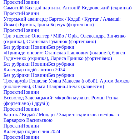
Проєкти
Новини
Самотній Бах: дві партити. Антоній Кедровський (скрипка)
Проєкти
Новини
Угорський авангард: Барток / Кодай / Куртаг / Алмаші:
Йожеф Ермінь, Ірина Берчук (фортепіано)
Проєкти
Новини
Три з шести: Онеггер / Мійо / Орік. Олександра Зінченко
(скрипка), Станіслав Гумінюк (фортепіано)
Без рубрики
Новини
Без рубрики
«Привиди опери»: Станіслав Павлович (кларнет), Євген
Гудименко (скрипка), Лариса Гришко (фортепіано)
Без рубрики
Новини
Без рубрики
Календар подій лютого 2024
Без рубрики
Новини
Без рубрики
Троє друзів Генделя: Уляна Макєєва (гобой), Артем Замков
(віолончель), Ольга Шадріна-Личак (клавесин)
Проєкти
Новини
Всеволод Задерацький: мікроби музики. Роман Рєпка
(фортепіано) і друзі ))
Проєкти
Новини
Барток / Кодай / Моцарт / Зварич: скрипкова вечірка з
Варварою Васильєвою
Проєкти
Новини
Календар подій січня 2024
Проєкти
Новини