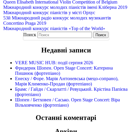
Queen Elisabeth International Violin Competition of Belgium
Міжнародний конкурс молодих піаністів імені Кліберна 2019
Міжнародний конкурс піаністів у місті Орхус
53й Міжнародний радіо конкурс молодих музикантів
Concertino Praga 2019
Міжнародний конкурс піаністів «Top of the World»
Поиск
Недавні записи
VERE MUSIC HUB: події серпня 2026
Фридерик Шопен. Open Stage Concert: Катерина
Пишнюк (фортепіано)
Енеску / Форе. Марія Антоневська (мецо-сопрано),
Марія Клименко-Продан (фортепіано)
Брамс / Гайдн / Скарлатті / Ревуцький. Крістіна Папієва
(фортепіано)
Шопен / Бетховен / Сасько. Open Stage Concert: Віра
Вільховченко (фортепіано)
Останні коментарі
Архіви