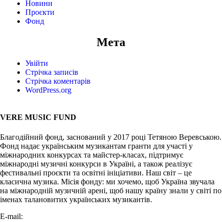
Новини
Проєкти
Фонд
Мета
Увійти
Стрічка записів
Стрічка коментарів
WordPress.org
VERE MUSIC FUND
Благодійний фонд, заснований у 2017 році Тетяною Веревською.
Фонд надає українським музикантам гранти для участі у
міжнародних конкурсах та майстер-класах, підтримує
міжнародні музичні конкурси в Україні, а також реалізує
фестивальні проєкти та освітні ініціативи. Наш світ – це
класична музика. Місія фонду: ми хочемо, щоб Україна звучала
на міжнародній музичній арені, щоб нашу країну знали у світі по
іменах талановитих українських музикантів.
E-mail:
info@vere.fund