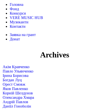
Головна
Фонд
Конкурси
VERE MUSIC HUB
Музиканти
Контакти
Заявка на грант
Донат
Archives
Акім Кравченко
Павло Ульянченко
Ірина Борисова
Богдан Луц
Орест Смовж
Яков Павленко
Корній Шелдунов
Олександра Хмара
Андрій Павлов
Даніїл Гоноболін