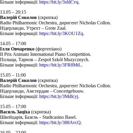
Більше інформації:
https://bit.ly/3sfdCvq
.
13.05 – 20:15
Валерій Соколов
(скрипка)
Radio Philharmonic Orchestra, диригент Nicholas Collon.
Нідерланди, Утрехт – Grote Zaal.
Більше інформації:
https://bit.ly/3KOU1Zq
.
14.05 – 17:00
Ілля
Овчаренко
(фортепіано)
II Prix Animato International Piano Competition.
Польща, Тарнов – Zespoł Szkół Muzycznych.
Більше інформації:
https://bit.ly/3FR8MtL
.
15.05 – 11:00
Валерій Соколов
(скрипка)
Radio Philharmonic Orchestra, диригент Nicholas Collon.
Нідерланди, Амстердам – Concertgebouw.
Більше інформації:
https://bit.ly/3Mdlcyj
.
15.05 – 17:00
Василь Заціха
(скрипка)
Швейцарія, Базель – Stadtcasino Basel.
Більше інформації:
https://bit.ly/388AvcQ
.
16.05 – 22:00