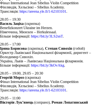
Фінал International Jean Sibelius Violin Competition
Фінляндія, Хельсінкі – Sibelius Academy.
Трансляція:
https://areena.yle.fi/1-62103101
.
28.05 – 19:30
Василь Заціха
(скрипка)
Benefizkonzert Ukraine im Herzen.
Німеччина, Мюнхен – Herkulessaal.
Більше інформації:
https://bit.ly/3LS2snT
.
28.05 – 17:00
Ірина Борисова
(скрипка),
Степан Сивохіп
(гобой)
Оркестр Львівської Національної філармонії, диригент –
Володимир Сивохіп.
Україна, Львів – Львівська Національна філармонія.
Більше інформації:
https://bit.ly/3kOvAkg
.
28.05 – 19:00, 29.05 – 20:30
Георгій Мороз
(скрипка)
Фінал International Jean Sibelius Violin Competition
Фінляндія, Хельсінкі – Sibelius Academy.
Трансляція:
https://areena.yle.fi/1-62103101
.
29.05 – 11:00
Вікторія Лук’янець
(сопрано),
Роман Лопатинський