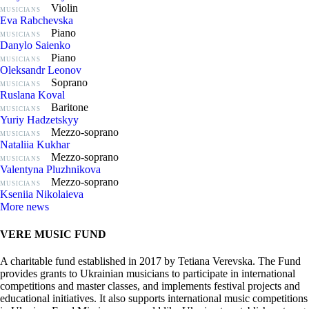
Violin
MUSICIANS
Eva Rabchevska
Piano
MUSICIANS
Danylo Saienko
Piano
MUSICIANS
Oleksandr Leonov
Soprano
MUSICIANS
Ruslana Koval
Baritone
MUSICIANS
Yuriy Hadzetskyy
Mezzo-soprano
MUSICIANS
Nataliia Kukhar
Mezzo-soprano
MUSICIANS
Valentyna Pluzhnikova
Mezzo-soprano
MUSICIANS
Kseniia Nikolaieva
More news
VERE MUSIC FUND
A charitable fund established in 2017 by Tetiana Verevska. The Fund
provides grants to Ukrainian musicians to participate in international
competitions and master classes, and implements festival projects and
educational initiatives. It also supports international music competitions