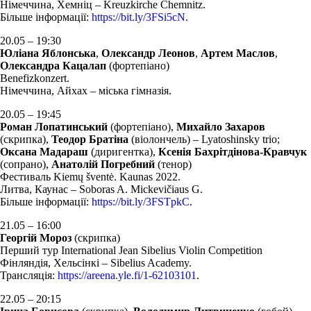
Німеччина, Хемніц – Kreuzkirche Chemnitz.
Більше інформації:
https://bit.ly/3FSi5cN
.
20.05 – 19:30
Юліана Яблонська
,
Олександр Леонов
,
Артем Маслов
,
Олександра Кацалап
(фортепіано)
Benefizkonzert.
Німеччина, Айхах – міська гімназія.
20.05 – 19:45
Роман Лопатинський
(фортепіано),
Михайло Захаров
(скрипка),
Теодор Братіна
(віолончель) – Lyatoshinsky trio;
Оксана Мадараш
(диригентка),
Ксенія Бахрітдінова-Кравчук
(сопрано),
Анатолій Погребний
(тенор)
Фестиваль Kiemų šventė. Kaunas 2022.
Литва, Каунас – Soboras A. Mickevičiaus G.
Більше інформації:
https://bit.ly/3FSTpkC
.
21.05 – 16:00
Георгій Мороз
(скрипка)
Перший тур International Jean Sibelius Violin Competition
Фінляндія, Хельсінкі – Sibelius Academy.
Трансляція:
https://areena.yle.fi/1-62103101
.
22.05 – 20:15