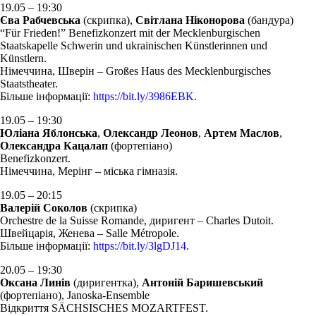
19.05 – 19:30
Єва Рабчевська
(скрипка),
Світлана Ніконорова
(бандура)
“Für Frieden!” Benefizkonzert mit der Mecklenburgischen
Staatskapelle Schwerin und ukrainischen Künstlerinnen und
Künstlern.
Німеччина, Шверін – Großes Haus des Mecklenburgisches
Staatstheater.
Більше інформації:
https://bit.ly/3986EBK
.
19.05 – 19:30
Юліана Яблонська
,
Олександр Леонов
,
Артем Маслов
,
Олександра Кацалап
(фортепіано)
Benefizkonzert.
Німеччина, Мерінг – міська гімназія.
19.05 – 20:15
Валерій
Соколов
(скрипка)
Orchestre de la Suisse Romande, диригент – Charles Dutoit.
Швейцарія, Женева – Salle Métropole.
Більше інформації:
https://bit.ly/3lgDJ14
.
20.05 – 19:30
Оксана
Линів
(диригентка),
Антоній
Баришевський
(фортепіано), Janoska-Ensemble
Відкриття SÄCHSISCHES MOZARTFEST.