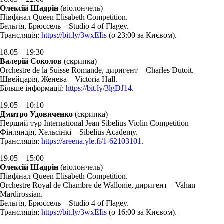
Олексій Шадрін
(віолончель)
Півфінал Queen Elisabeth Competition.
Бельгія, Брюссель – Studio 4 of Flagey.
Трансляція:
https://bit.ly/3wxEIis
(о 23:00 за Києвом)
.
18.05 – 19:30
Валерій
Соколов
(скрипка)
Orchestre de la Suisse Romande, диригент – Charles Dutoit.
Швейцарія, Женева – Victoria Hall.
Більше інформації:
https://bit.ly/3lgDJ14
.
19.05 – 10:10
Дмитро Удовиченко
(скрипка)
Перший тур International Jean Sibelius Violin Competition
Фінляндія, Хельсінкі – Sibelius Academy.
Трансляція:
https://areena.yle.fi/1-62103101
.
19.05 – 15:00
Олексій Шадрін
(віолончель)
Півфінал Queen Elisabeth Competition.
Orchestre Royal de Chambre de Wallonie, диригент – Vahan
Mardirossian.
Бельгія, Брюссель – Studio 4 of Flagey.
Трансляція:
https://bit.ly/3wxEIis
(о 16:00 за Києвом).