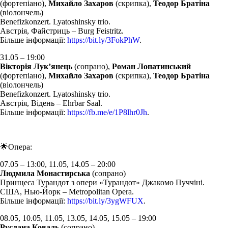
(фортепіано),
Михайло Захаров
(скрипка),
Теодор Братіна
(віолончель)
Benefizkonzert. Lyatoshinsky trio.
Австрія, Файстриць – Burg Feistritz.
Більше інформації:
https://bit.ly/3FokPhW
.
31.05 – 19:00
Вікторія Лук’янець
(сопрано),
Роман Лопатинський
(фортепіано),
Михайло Захаров
(скрипка),
Теодор Братіна
(віолончель)
Benefizkonzert. Lyatoshinsky trio.
Австрія, Відень – Ehrbar Saal.
Більше інформації:
https://fb.me/e/1P8lhr0Jh
.
🌟Опера:
07.05 – 13:00, 11.05, 14.05 – 20:00
Людмила Монастирська
(сопрано)
Принцеса Турандот з опери «Турандот» Джакомо Пуччіні.
США, Нью-Йорк – Metropolitan Opera.
Більше інформації:
https://bit.ly/3ygWFUX
.
08.05, 10.05, 11.05, 13.05, 14.05, 15.05 – 19:00
Руслана Коваль
(сопрано)