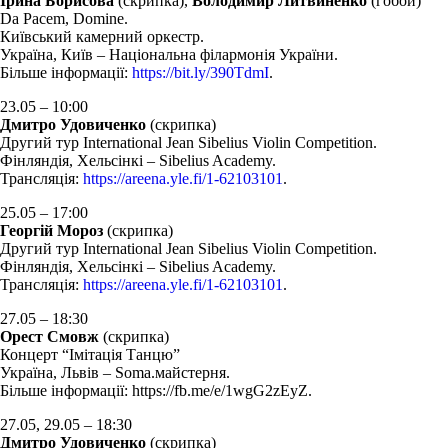
Ірина Борисова
(скрипка),
Володимир Литвиненко
(гобой)
Da Pacem, Domine.
Київський камерний оркестр.
Україна, Київ – Національна філармонія України.
Більше інформації:
https://bit.ly/390TdmI
.
23.05 – 10:00
Дмитро Удовиченко
(скрипка)
Другий тур International Jean Sibelius Violin Competition.
Фінляндія, Хельсінкі – Sibelius Academy.
Трансляція:
https://areena.yle.fi/1-62103101
.
25.05 – 17:00
Георгій Мороз
(скрипка)
Другий тур International Jean Sibelius Violin Competition.
Фінляндія, Хельсінкі – Sibelius Academy.
Трансляція:
https://areena.yle.fi/1-62103101
.
27.05 – 18:30
Орест Смовж
(скрипка)
Концерт “Імітація Танцю”
Україна, Львів – Soma.майстерня.
Більше інформації: https://fb.me/e/1wgG2zEyZ.
27.05, 29.05 – 18:30
Дмитро Удовиченко
(скрипка)