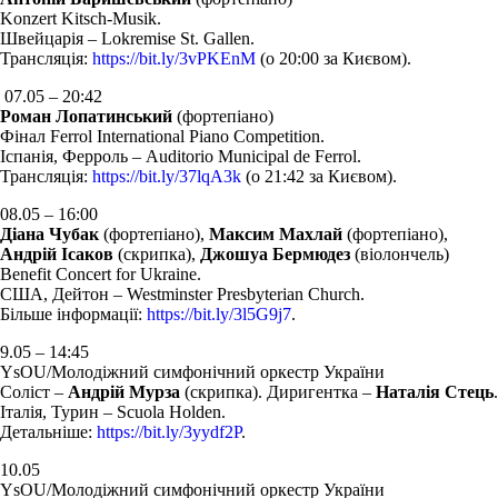
Konzert Kitsch-Musik.
Швейцарія – Lokremise St. Gallen.
Трансляція:
https://bit.ly/3vPKEnM
(о 20:00 за Києвом).
07.05 – 20:42
Роман Лопатинський
(фортепіано)
Фінал Ferrol International Piano Competition.
Іспанія, Ферроль – Auditorio Municipal de Ferrol.
Трансляція:
https://bit.ly/37lqA3k
(о 21:42 за Києвом).
08.05 – 16:00
Діана Чубак
(фортепіано),
Максим Махлай
(фортепіано),
Андрій Ісаков
(скрипка),
Джошуа Бермюдез
(віолончель)
Benefit Concert for Ukraine.
США, Дейтон – Westminster Presbyterian Church.
Більше інформації:
https://bit.ly/3l5G9j7
.
9.05 – 14:45
YsOU/Молодіжний симфонічний оркестр України
Соліст –
Андрій Мурза
(скрипка). Диригентка –
Наталія Стець
.
Італія, Турин – Scuola Holden.
Детальніше:
https://bit.ly/3yydf2P
.
10.05
YsOU/Молодіжний симфонічний оркестр України