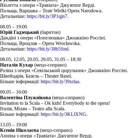
Віолетта з опери «Травіата» Джузеппе Верді.
Польща, Варшава – Teatr Wielki Opera Narodowa.
Детальніше:
https://bit.ly/3P1qjn7
.
08.05 – 19:00
Юрій Гадзецький
(баритон)
Дандіні з опери «Попелюшка» Джоаккіно Россіні.
Польща, Вроцлав – Opera Wrocławska.
Детальніше:
https://bit.ly/38b5Snd
.
08.05, 12.05, 20.05, 29.05, 31.05 – 18:30
Наталія Кухар
(мецо-сопрано)
Розіна з опери «Севільський цирульник» Джоаккіно Россіні.
Швейцарія, Базель – Theater Basel.
Більше інформації:
https://bit.ly/39xrlaa
.
09.05 – 16:00
Валентіна Плужнікова
(мецо-сопрано)
Invitation to la Scala – Ok kids! Everybody to the opera!
Італія, Мілан – Teatro alla Scala.
Більше інформації:
https://bit.ly/3KLlXNG
.
13.05 – 19:00
Ксенія Ніколаєва
(мецо-сопрано)
Анніна з опери «Травіата» Джузеппе Верді.