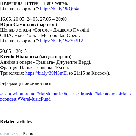
Німеччина, Віттен – Haus Witten.
Більше інформації:
https://bit.ly/3kQ94au
.
16.05, 20.05, 24.05, 27.05 – 20:00
Юрій Самойлов
(баритон)
Шонар з опери «Богема» Джакомо Пуччіні.
США, Нью-Йорк – Metropolitan Opera.
Більше інформації:
https://bit.ly/3w792R2
.
20.05 – 20:15
Ксенія Ніколаєва
(мецо-сопрано)
Анніна з опери «Травіата» Джузеппе Верді.
Франція, Паріж – Cinéma l’Escurial.
Трансляція:
https://bit.ly/39N3mEl
(о 21:15 за Києвом).
Інформація оновлюється.
#standwithukraine
#classicmusic
#classicalmusic
#talentedmusicians
#concert
#VereMusicFund
Related articles
Piano
MUSICIANS