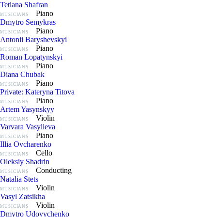
Tetiana Shafran
Piano
MUSICIANS
Dmytro Semykras
Piano
MUSICIANS
Antonii Baryshevskyi
Piano
MUSICIANS
Roman Lopatynskyi
Piano
MUSICIANS
Diana Chubak
Piano
MUSICIANS
Private: Kateryna Titova
Piano
MUSICIANS
Artem Yasynskyy
Violin
MUSICIANS
Varvara Vasylieva
Piano
MUSICIANS
Illia Ovcharenko
Cello
MUSICIANS
Oleksiy Shadrin
Conducting
MUSICIANS
Natalia Stets
Violin
MUSICIANS
Vasyl Zatsikha
Violin
MUSICIANS
Dmytro Udovychenko