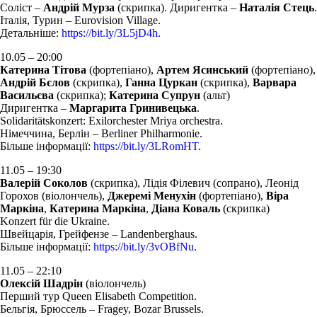
Соліст –
Андрій Мурза
(скрипка). Диригентка –
Наталія Стець
.
Італія, Турин – Eurovision Village.
Детальніше:
https://bit.ly/3L5jD4h
.
10.05 – 20:00
Катерина Тітова
(фортепіано),
Артем Ясинський
(фортепіано),
Андрій Бєлов
(скрипка),
Ганна Цуркан
(скрипка),
Варвара
Васильєва
(скрипка);
Катерина Супрун
(альт)
Диригентка –
Маргарита Гринивецька
.
Solidaritätskonzert: Exilorchester Mriya orchestra.
Німеччина, Берлін – Berliner Philharmonie.
Більше інформації:
https://bit.ly/3LRomHT
.
11.05 – 19:30
Валерій Соколов
(скрипка), Лідія Філевич (сопрано), Леонід
Горохов (віолончель),
Джеремі Менухін
(фортепіано),
Віра
Маркіна
,
Катерина Маркіна
,
Діана Коваль
(скрипка)
Konzert für die Ukraine.
Швейцарія, Грейфензе – Landenberghaus.
Більше інформації:
https://bit.ly/3vOBfNu
.
11.05 – 22:10
Олексій Шадрін
(віолончель)
Перший тур Queen Elisabeth Competition.
Бельгія, Брюссель – Fragey, Bozar Brussels.